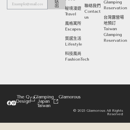
送
Glamping
出
聯絡我們
Reservation
秘境漫遊
Contact
Travel
us
台灣露營場
地預訂
風格寓所
Taiwan
Escapes
Glamping
質感生活
Reservation
Lifestyle
科技風尚
FashionTech
The Q
Glamping
Glamorous
Design
Japan
Taiwan
© 2025 Glamorous All Rights
Reserved