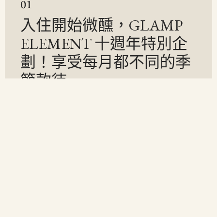
01
入住開始微醺，GLAMP
ELEMENT 十週年特別企
劃！享受每月都不同的季
節款待
2026-03-18
秘境漫遊
,
編輯精選
,
豪華露營
真正的奢華，或許是不需要做選擇。傳統露營常需煩惱器材
與食材，參與園區活動往往也需額外付費。 只需支付入住
費用， […]