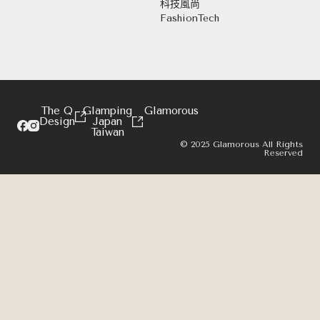
科技風尚
FashionTech
The Q
Glamping
Glamorous
Design
Japan
Taiwan
© 2025 Glamorous All Rights
Reserved