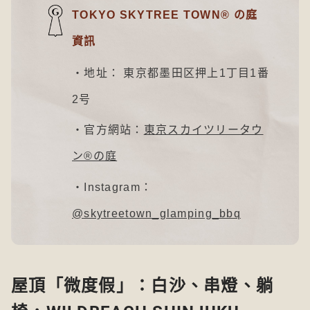
TOKYO SKYTREE TOWN® の庭
資訊
・地址： 東京都墨田区押上1丁目1番
2号
・官方網站：
東京スカイツリータウ
ン®の庭
・Instagram：
@skytreetown_glamping_bbq
屋頂「微度假」：白沙、串燈、躺