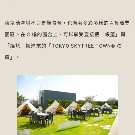
東京晴空塔不只是觀景台，也有著多彩多樣的百貨商業
園區。在 8 樓的露台上，可以享受直接把「帳篷」與
「燒烤」搬進來的「TOKYO SKYTREE TOWN® の
庭」。