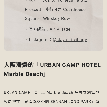
・地址： 302 S. Montezuma St.,
Prescott；步行可達 Courthouse
Square／Whiskey Row
・官方網站：
Air Village
・Instagram：
@stayatairvillage
大阪灣邊的「URBAN CAMP HOTEL
Marble Beach」
URBAN CAMP HOTEL Marble Beach 把獨立別墅型
客房排在「泉南臨空公園 SENNAN LONG PARK」海