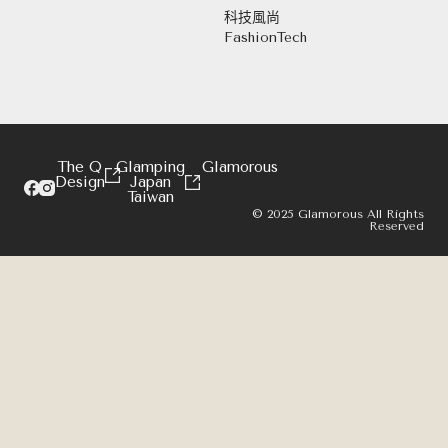
科技風尚
FashionTech
The Q
Glamping
Glamorous
Design
Japan
Taiwan
© 2025 Glamorous All Rights
Reserved