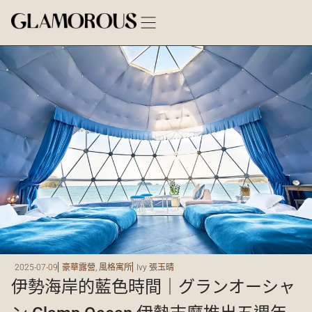
2025-07-09
豪華露營
,
風格寓所
Ivy 張玉晴
伊勢海岸的藍色時間｜グランオーシャ