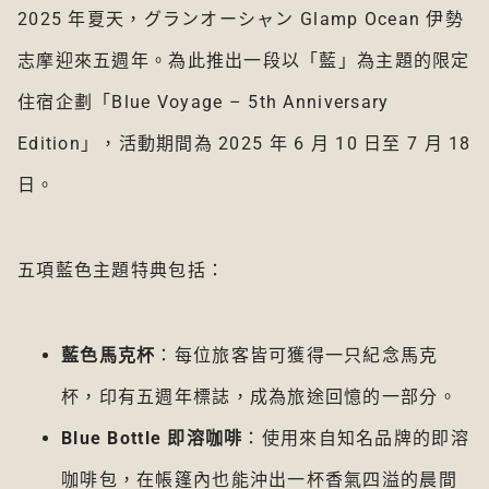
2025 年夏天，グランオーシャン Glamp Ocean 伊勢
志摩迎來五週年。為此推出一段以「藍」為主題的限定
住宿企劃「Blue Voyage – 5th Anniversary
Edition」，活動期間為 2025 年 6 月 10 日至 7 月 18
日。
五項藍色主題特典包括：
藍色馬克杯
：每位旅客皆可獲得一只紀念馬克
杯，印有五週年標誌，成為旅途回憶的一部分。
Blue Bottle 即溶咖啡
：使用來自知名品牌的即溶
咖啡包，在帳篷內也能沖出一杯香氣四溢的晨間