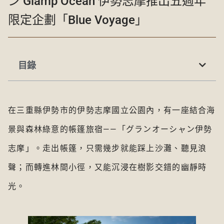
ン Glamp Ocean 伊勢志摩推出五週年
限定企劃「Blue Voyage」
目錄
在三重縣伊勢市的伊勢志摩國立公園內，有一座結合海
景與森林綠意的帳篷旅宿——「グランオーシャン伊勢
志摩」。走出帳篷，只需幾步就能踩上沙灘、聽見浪
聲；而轉進林間小徑，又能沉浸在樹影交錯的幽靜時
光。