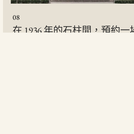
08
在 1936 年的石柱間，預約一
魂的靠岸：THE MARITIME
HOTEL YOKOHAMA BAY
2026-01-26
秘境漫遊
,
編輯精選
我們總以為橫濱是屬於海風與喧囂的，那些巨大的摩天輪、來往的
成了這座城市外向的輪廓。但如果你願意在橫濱港 […]
09