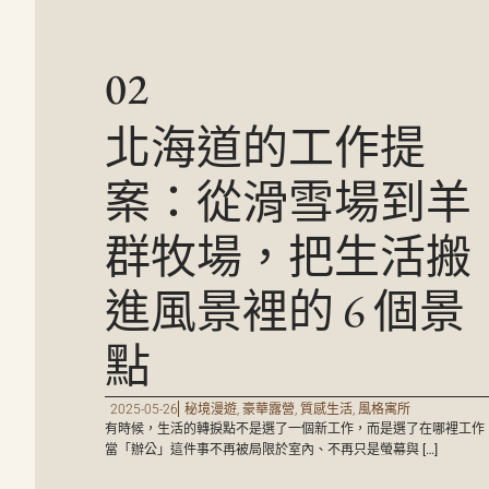
02
北海道的工作提
案：從滑雪場到羊
群牧場，把生活搬
進風景裡的 6 個景
點
2025-05-26
秘境漫遊
,
豪華露營
,
質感生活
,
風格寓所
有時候，生活的轉捩點不是選了一個新工作，而是選了在哪裡工作
當「辦公」這件事不再被局限於室內、不再只是螢幕與 […]