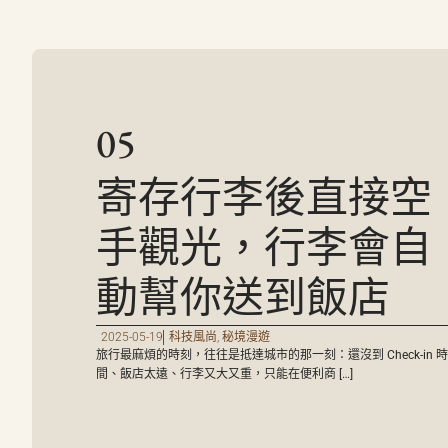
05
寄存行李後直接空
手觀光，行李會自
動幫你送到飯店
2025-05-19
科技風尚
,
秘境漫遊
旅行最麻煩的時刻，往往是抵達城市的那一刻：還沒到 Check-in 時
間、飯店太遠、行李又大又重，只能在便利商 […]