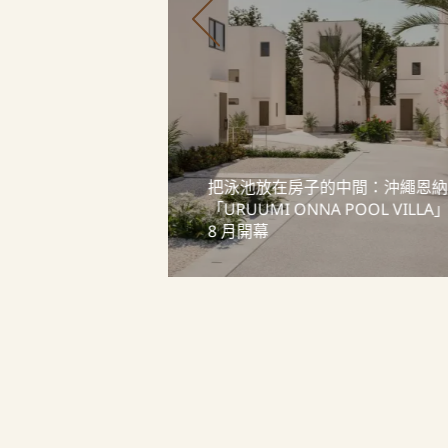
夕諾雅富士的冬
把泳池放在房子的中間：沖繩恩納
年冬季主題「冬
「URUUMI ONNA POOL VILLA
「森ごもり
8 月開幕