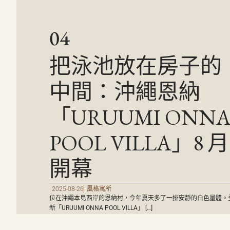
04
把泳池放在房子的
中間：沖繩恩納
「URUUMI ONN
POOL VILLA」8 月
開幕
2025-08-26
風格寓所
位在沖繩本島西岸的恩納村，今年夏天多了一排安靜的白色量體。
新「URUUMI ONNA POOL VILLA」 […]