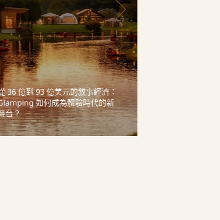
從 36 億到 93 億美元的敘事經濟：
北海道的工作提
Glamping 如何成為體驗時代的新
群牧場，把生活
舞台？
景點